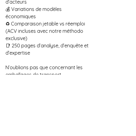
d’acteurs
💰 Variations de modèles 
économiques
♻️ Comparaison jetable vs réemploi
(ACV incluses avec notre méthodo 
exclusive)
📑 250 pages d’analyse, d’enquête et 
d’expertise
N’oublions pas que concernant les 
emballages de transport,
70% de réemploi est attendu en 2040 !
Voir tout
Posts récents