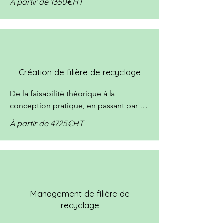
À partir de 1350€HT
de vos produits ? ou encore quelle 
stratégie de communication 
responsable définir pour vos projets ?

Partagez-nous vos différentes 
problématiques et questionnements, 
nous diagnostiquons vos besoins pour 
Création de filière de recyclage
vous proposer un plan d’action 
personnalisé.
De la faisabilité théorique à la 
conception pratique, en passant par le 
sourcing des partenaires, nous vous 
À partir de 4725€HT
accompagnons sur toutes les étapes 
de la création de vos projets de 
recyclage.
Management de filière de
recyclage