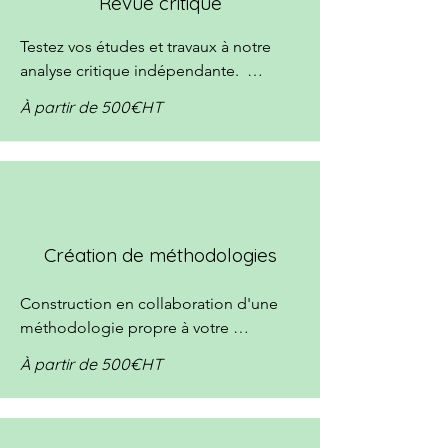
Revue critique
Testez vos études et travaux à notre 
analyse critique indépendante.  
Analyse de vos hypothèses et retours 
À partir de 500€HT
factuels basés sur la technique.
Création de méthodologies
Construction en collaboration d'une 
méthodologie propre à votre 
entreprise prenant en compte la fin de 
À partir de 500€HT
vie pour garantir le recyclage