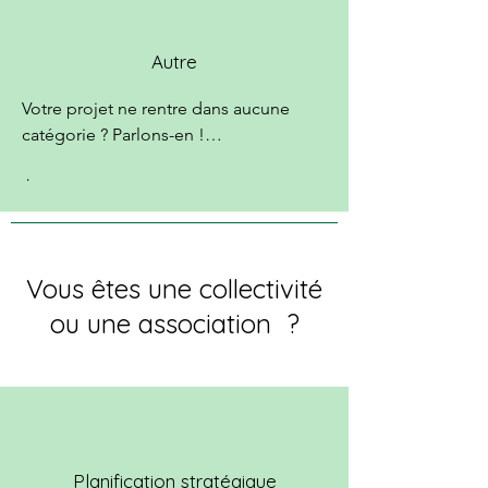
Autre
Votre projet ne rentre dans aucune 
catégorie ? Parlons-en !

L’occasion de transformer vos rêves en 
.
réalité en traduisant vos aspirations en 
données techniques et en identifiant 
les bons partenaires pour concrétiser 
vos projets.
Vous êtes une collectivité
ou une association ?
Planification stratégique