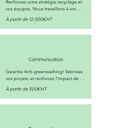
Renforcez votre stratégie recyclage et 
vos équipes. Nous travaillons à vos 
côtés pour optimiser la gestion de vos 
À partir de 12 000€HT
besoins le temps de transformer vos 
défis écologiques en opportunités 
durables: Formation des équipes, 
suivis de projets etc.
Communication
Garantie Anti-greenwashing! Valorisez 
vos projets, et renforcez l’impact de 
votre communication en traduisant des 
À partir de 500€HT
concepts complexes de manière à les 
rendre plus accessibles et plus 
ludiques pour votre public cible.