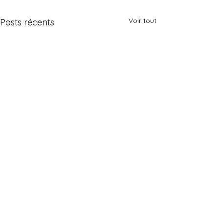
Voir tout
Posts récents
contact@m-mme-recyclage.com