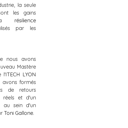
ustrie, la seule 
nt les gains 
 la 
résilience
lisés par les 
e nous avons 
ouveau Mastère 
 l'
ITECH LYON
 avons formés 
s de retours 
 réels et d'un 
 au sein d'un 
r 
Toni Gallone
.