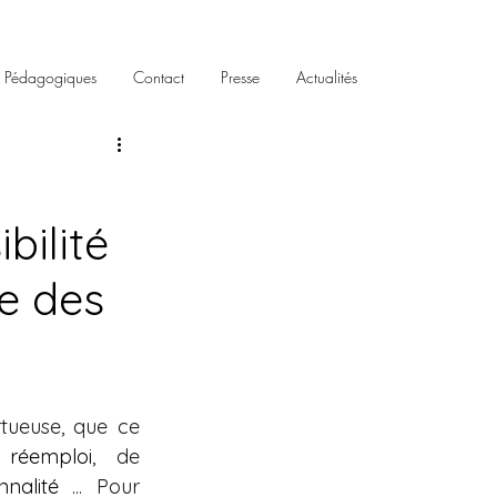
s Pédagogiques
Contact
Presse
Actualités
bilité
e des
ueuse, que ce 
 
réemploi
, de 
nnalité
 ... Pour 