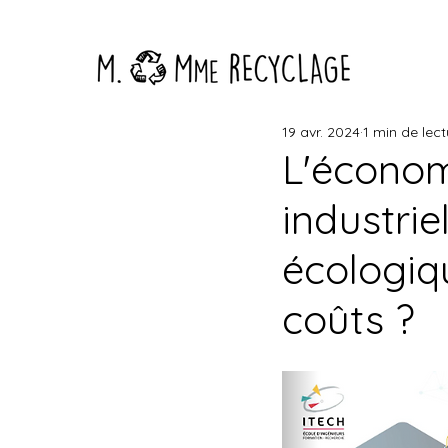
19 avr. 2024
1 min de lect
L'économi
industrie
écologiq
coûts ?