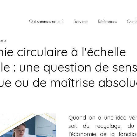
Qui sommes nous ?
Services
Références
Outil
ure
e circulaire à l'échelle
lle : une question de sensi
ue ou de maîtrise absolu
Quand on a une idée vert
soit du 
recyclage
, du
l'économie de la 
fonctio