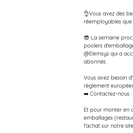
👌Vous avez des bes
réemployables que d
😎 La semaine proch
poolers d'emballage
@Elemsys qui a acce
abonnés. 
Vous avez besoin d’
règlement européen
➡️ Contactez-nous :
Et pour monter en c
emballages (restaura
l’achat sur notre sit