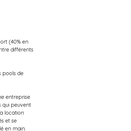
ort (40% en 
tre différents 
s pools de 
e entreprise 
s qui peuvent 
a location  
s et se 
lé en main. 