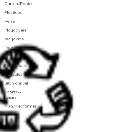
Carton/Papier
Plastique
Verre
Playdoyers
recyclage
Emballages
Réemploi
Formations
Capsules
Bilan annuel
Sports &
Loisirs
NIAS/Néoformés